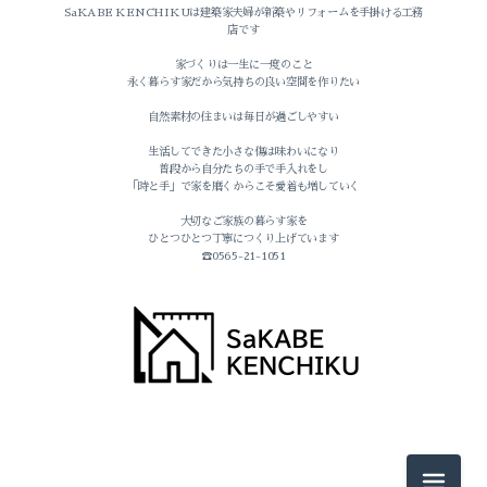
SaKABE KENCHIKUは建築家夫婦が新築やリフォームを手掛ける工務
店です
家づくりは一生に一度のこと
永く暮らす家だから気持ちの良い空間を作りたい
自然素材の住まいは毎日が過ごしやすい
生活してできた小さな傷は味わいになり
普段から自分たちの手で手入れをし
「時と手」で家を磨くからこそ愛着も増していく
2026-07（1）
大切なご家族の暮らす家を
ひとつひとつ丁寧につくり上げています
2026-06（1）
☎0565-21-1051
2026-05（1）
2026-04（2）
2026-03（1）
2026-02（1）
2025-11（1）