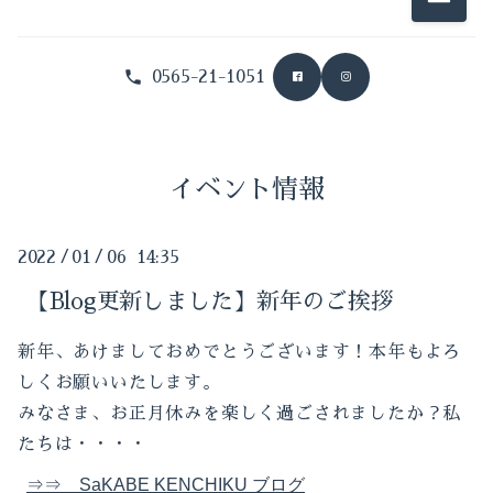
メニュ
2025-10（1）
0565-21-1051
2025-09（1）
2024-12（2）
イベント情報
2024-11（1）
2024-10（1）
2022
/
01
/
06 14:35
2024-07（1）
【Blog更新しました】新年のご挨拶
2024-06（2）
新年、あけましておめでとうございます！本年もよろ
しくお願いいたします。
2024-04（1）
みなさま、お正月休みを楽しく過ごされましたか？私
たちは・・・・
2024-03（1）
⇒⇒ SaKABE KENCHIKU ブログ