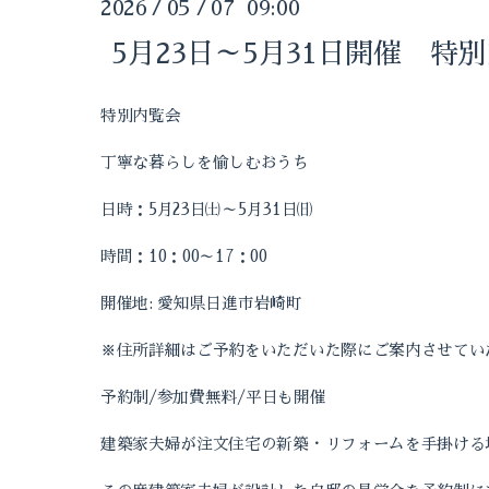
2026
05
07 09:00
/
/
5月23日～5月31日開催 特
特別内覧会
丁寧な暮らしを愉しむおうち
日時：
5
月
23
日㈯～
5
月
31
日㈰
時間：
10
：
00
～
17
：
00
開催地
:
愛知県日進市岩崎町
※住所詳細はご予約をいただいた際にご案内させてい
予約制
/
参加費無料
/
平日も開催
建築家夫婦が注文住宅の新築・リフォームを手掛ける