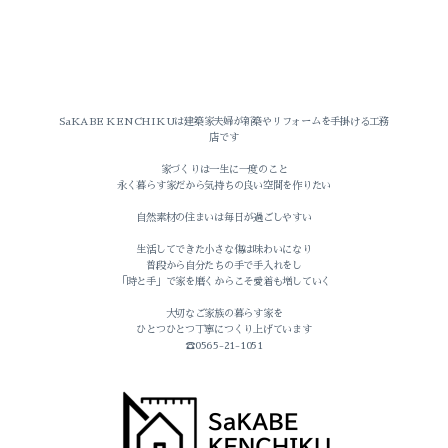
暮らしのこと
SaKABE KENCHIKUは建築家夫婦が新築やリフォームを手掛ける工務
店です
坂部建築のこと
家づくりは一生に一度のこと
永く暮らす家だから気持ちの良い空間を作りたい
イベントのこと
自然素材の住まいは毎日が過ごしやすい
おうちのこと
生活してできた小さな傷は味わいになり
普段から自分たちの手で手入れをし
「時と手」で家を磨くからこそ愛着も増していく
家づくり
大切なご家族の暮らす家を
ひとつひとつ丁寧につくり上げています
旅のこと
☎0565-21-1051