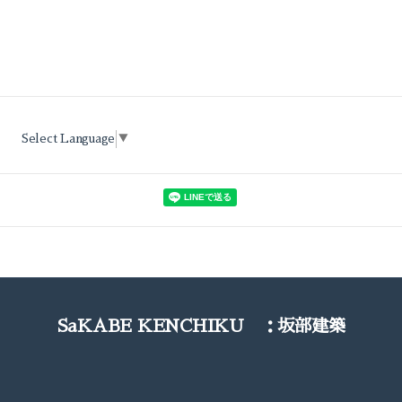
Select Language
▼
SaKABE KENCHIKU ：坂部建築