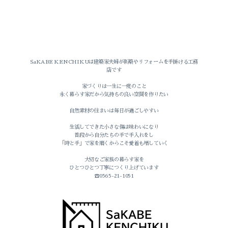
暮らしのこと
SaKABE KENCHIKUは建築家夫婦が新築やリフォームを手掛ける工務
店です
坂部建築のこと
家づくりは一生に一度のこと
永く暮らす家だから気持ちの良い空間を作りたい
イベントのこと
自然素材の住まいは毎日が過ごしやすい
おうちのこと
生活してできた小さな傷は味わいになり
普段から自分たちの手で手入れをし
「時と手」で家を磨くからこそ愛着も増していく
家づくり
大切なご家族の暮らす家を
ひとつひとつ丁寧につくり上げています
旅のこと
☎0565-21-1051