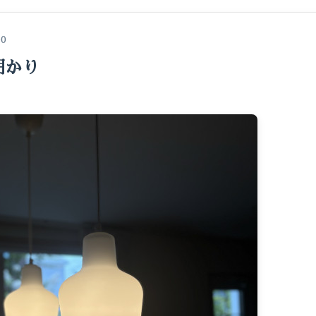
00
明かり